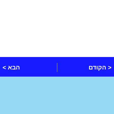
< הקודם
הבא >