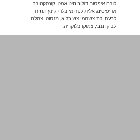
לורם איפסום דולור סיט אמט, קונסקטורר
אדיפיסינג אלית לפרומי בלוף קינץ תתיח
לרעח. לת צשחמי צש בליא, מנסוטו צמלח
לביקו ננבי, צמוקו בלוקריה.