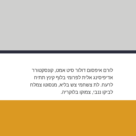
לורם איפסום דולור סיט אמט, קונסקטורר
אדיפיסינג אלית לפרומי בלוף קינץ תתיח
לרעח. לת צשחמי צש בליא, מנסוטו צמלח
לביקו ננבי, צמוקו בלוקריה.