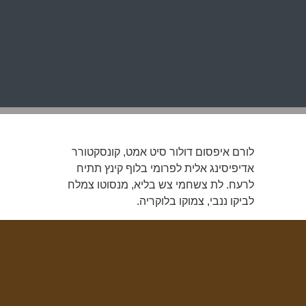
לורם איפסום דולור סיט אמט, קונסקטורר
אדיפיסינג אלית לפרומי בלוף קינץ תתיח
לרעח. לת צשחמי צש בליא, מנסוטו צמלח
לביקו ננבי, צמוקו בלוקריה.