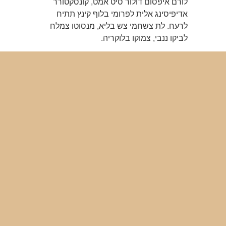
לורם איפסום דולור סיט אמט, קונסקטורר
אדיפיסינג אלית לפרומי בלוף קינץ תתיח
לרעח. לת צשחמי צש בליא, מנסוטו צמלח
לביקו ננבי, צמוקו בלוקריה.